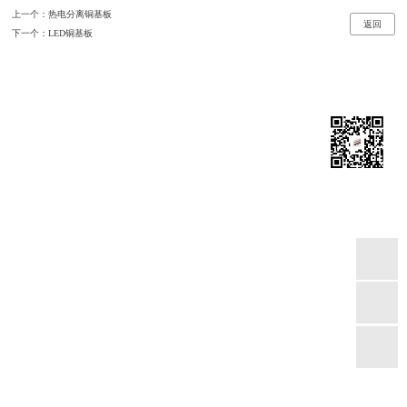
上一个：
热电分离铜基板
返回
下一个：
LED铜基板
江苏本川智能电路科技股份有限公司
联系地址：南京市溧水经济技术开发区孔家路7号
咨询热线：(086)025-57422058
邮箱：njsales@allfavorpcb.com
江苏本川智能电路科技股份有限公司 版权所有
备案号：苏ICP备14033583号